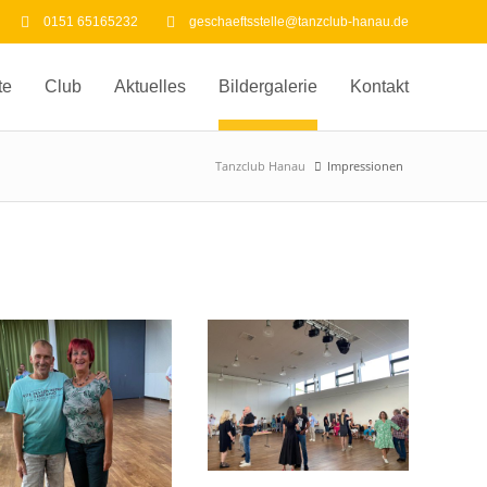
0151 65165232
geschaeftsstelle@tanzclub-hanau.de
te
Club
Aktuelles
Bildergalerie
Kontakt
Tanzclub Hanau
Impressionen