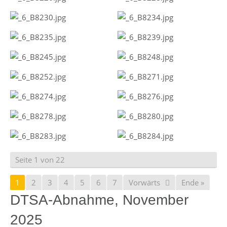
Seite 1 von 22
1
2
3
4
5
6
7
Vorwärts
Ende »
DTSA-Abnahme, November
2025