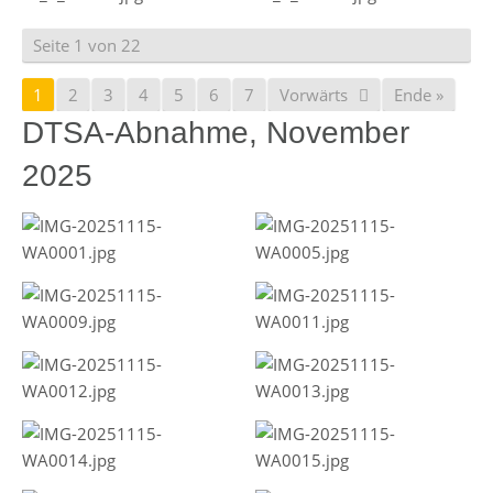
Seite 1 von 22
1
2
3
4
5
6
7
Vorwärts
Ende »
DTSA-Abnahme, November
2025