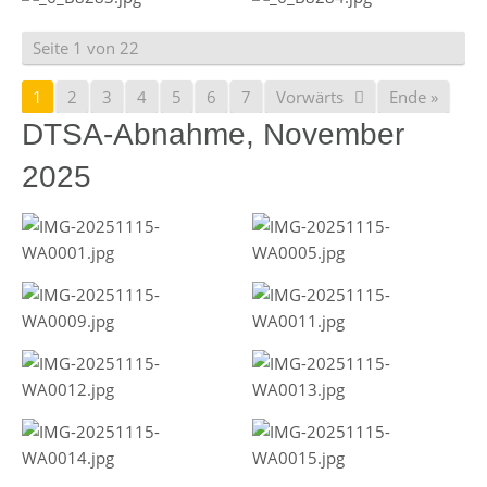
Seite 1 von 22
1
2
3
4
5
6
7
Vorwärts
Ende »
DTSA-Abnahme, November
2025