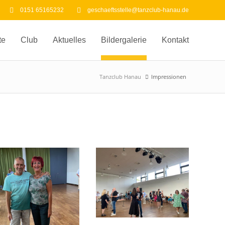
0151 65165232
geschaeftsstelle@tanzclub-hanau.de
te
Club
Aktuelles
Bildergalerie
Kontakt
Tanzclub Hanau
Impressionen