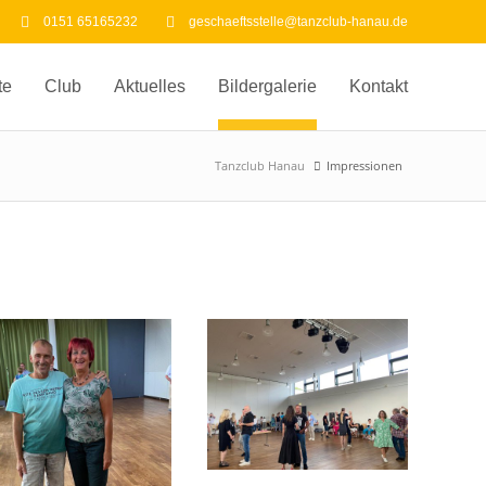
0151 65165232
geschaeftsstelle@tanzclub-hanau.de
te
Club
Aktuelles
Bildergalerie
Kontakt
Tanzclub Hanau
Impressionen