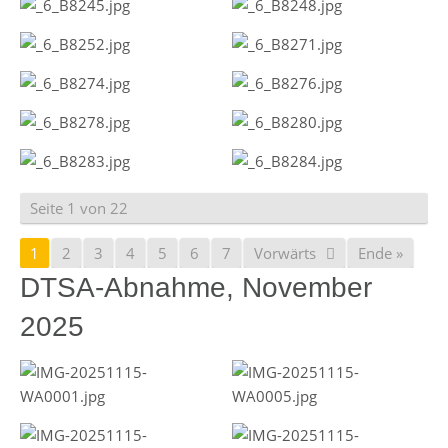
Seite 1 von 22
1
2
3
4
5
6
7
Vorwärts
Ende »
DTSA-Abnahme, November
2025