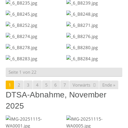
Seite 1 von 22
1
2
3
4
5
6
7
Vorwärts
Ende »
DTSA-Abnahme, November
2025