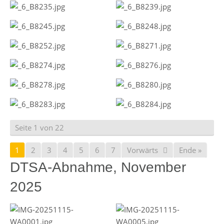
Seite 1 von 22
1
2
3
4
5
6
7
Vorwärts
Ende »
DTSA-Abnahme, November
2025