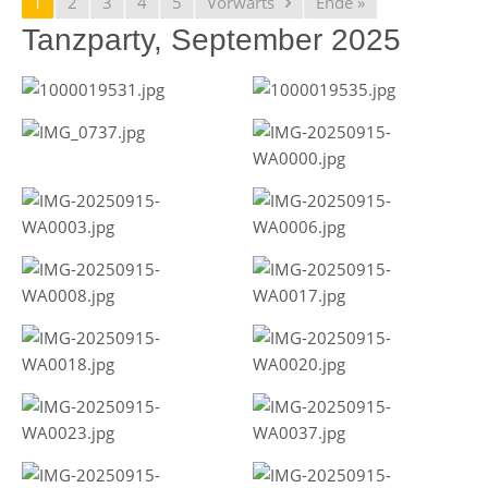
1
2
3
4
5
Vorwärts
Ende »
Tanzparty, September 2025