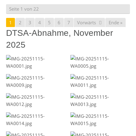
Seite 1 von 22
1
2
3
4
5
6
7
Vorwärts
Ende »
DTSA-Abnahme, November
2025