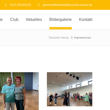
0151 65165232
geschaeftsstelle@tanzclub-hanau.de
te
Club
Aktuelles
Bildergalerie
Kontakt
Tanzclub Hanau
Impressionen