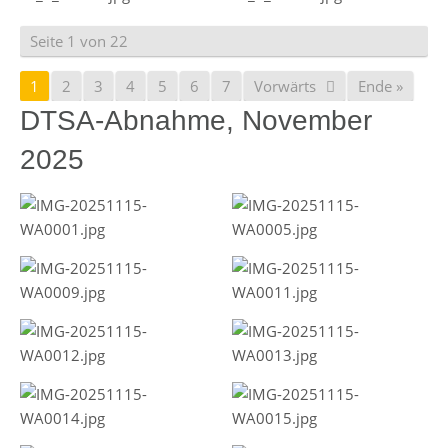
Seite 1 von 22
1
2
3
4
5
6
7
Vorwärts
Ende »
DTSA-Abnahme, November
2025