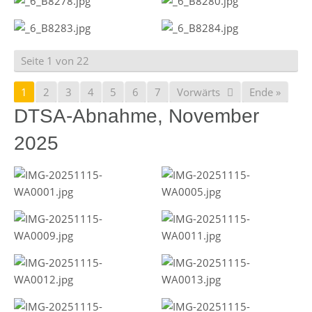
Seite 1 von 22
1
2
3
4
5
6
7
Vorwärts
Ende »
DTSA-Abnahme, November
2025