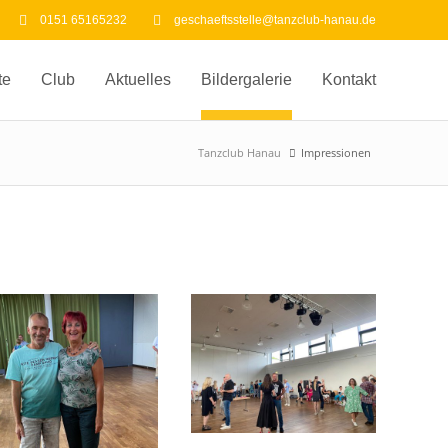
0151 65165232
geschaeftsstelle@tanzclub-hanau.de
te
Club
Aktuelles
Bildergalerie
Kontakt
Tanzclub Hanau
Impressionen