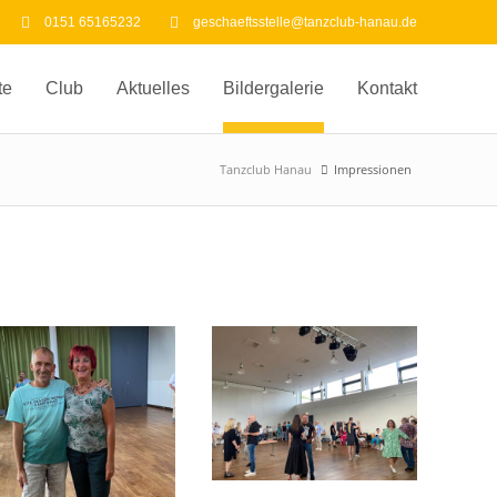
0151 65165232
geschaeftsstelle@tanzclub-hanau.de
te
Club
Aktuelles
Bildergalerie
Kontakt
Tanzclub Hanau
Impressionen