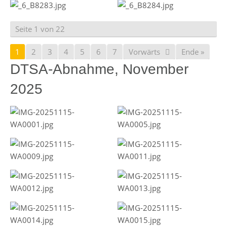
Seite 1 von 22
1
2
3
4
5
6
7
Vorwärts
Ende »
DTSA-Abnahme, November
2025