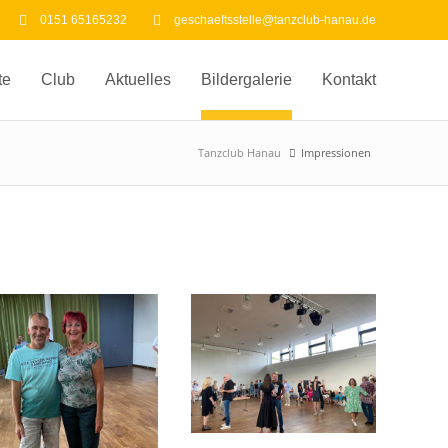
0151 65165232
geschaeftsstelle@tanzclub-hanau.de
te
Club
Aktuelles
Bildergalerie
Kontakt
Tanzclub Hanau
Impressionen