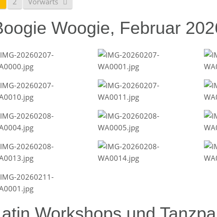
1
2
Vorwärts
Boogie Woogie, Februar 202
Latin Workshops und Tanzpar