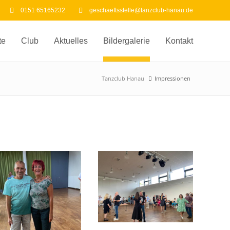
0151 65165232
geschaeftsstelle@tanzclub-hanau.de
te
Club
Aktuelles
Bildergalerie
Kontakt
Tanzclub Hanau
Impressionen